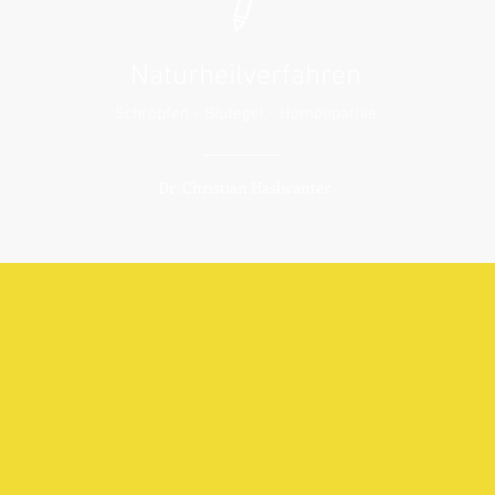
Naturheilverfahren
Schröpfen - Blutegel - Homöopathie
Dr. Christian Haslwanter