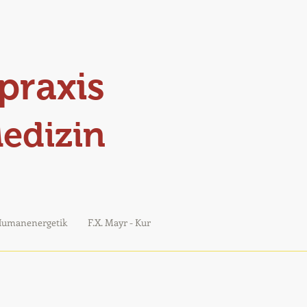
praxis
Medizin
umanenergetik
F.X. Mayr - Kur