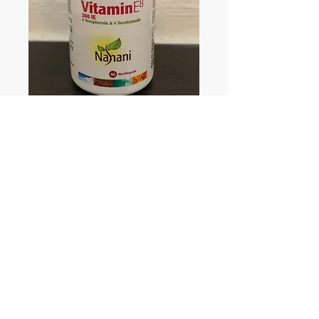
Vitamin E, 200 I.E.
Preis
€ 30,70
Anzahl
*
In den Warenkorb